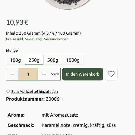
10,93 €
Regulärer Preis:
Inhalt: 250 Gramm
(4,37 € / 100 Gramm)
Preise inkl. MwSt. zzgl. Versandkosten
auswählen
Menge
100g
250g
500g
1000g
Produkt Anzahl: Gib den gewünschten Wert ein oder benutze die Sch
In den Warenkorb
Stück
Zum Merkzettel hinzufügen
Produktnummer:
20006.1
Aroma:
mit Aromazusatz
Geschmack:
Karamellnote
, cremig
, kräftig
, süss