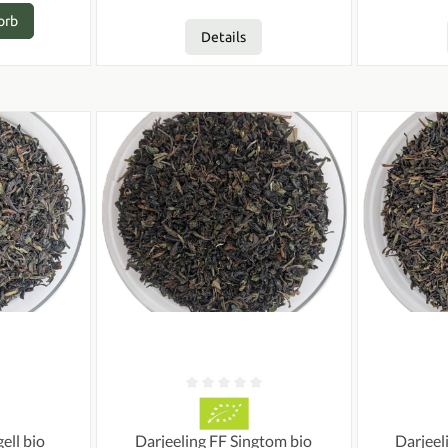
orb
Details
ertung von 0 von 5 Sternen
Durchschnittliche Bewertung von 0 von 5 Sterne
Durchschnit
ell bio
Darjeeling FF Singtom bio
Darjeel