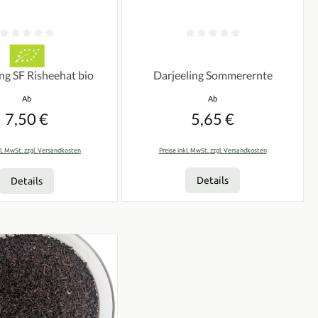
n
tliche Bewertung von 0 von 5 Sternen
Durchschnittliche Bewertung von 0 vo
Darjeeling Sommerernte
ng SF Risheehat bio
Regulärer Preis:
Regulärer Preis:
Ab
Ab
5,65 €
7,50 €
Preise inkl. MwSt. zzgl. Versandkosten
kl. MwSt. zzgl. Versandkosten
Details
Details