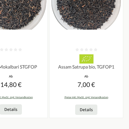
n
tliche Bewertung von 0 von 5 Sternen
Durchschnittliche Bewertung von 0 vo
Mokalbari STGFOP
Assam Satrupa bio, TGFOP1
Regulärer Preis:
Regulärer Preis:
Ab
Ab
14,80 €
7,00 €
kl. MwSt. zzgl. Versandkosten
Preise inkl. MwSt. zzgl. Versandkosten
Details
Details