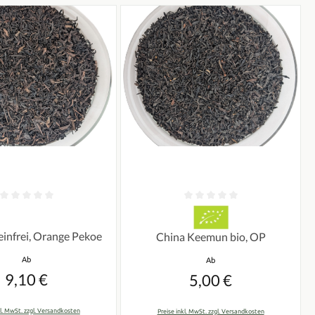
n
tliche Bewertung von 0 von 5 Sternen
Durchschnittliche Bewertung von 0 vo
einfrei, Orange Pekoe
China Keemun bio, OP
Regulärer Preis:
Regulärer Preis:
Ab
Ab
9,10 €
5,00 €
kl. MwSt. zzgl. Versandkosten
Preise inkl. MwSt. zzgl. Versandkosten