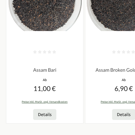
Durchschnittliche Bewertung von 0 von 5 Sternen
Durchschnittliche Bew
Assam Bari
Assam Broken Gol
Regulärer Preis:
Regulärer
Ab
Ab
11,00 €
6,90 €
Preise inkl. MwSt. zzgl. Versandkosten
Preise inkl. MwSt. zzgl. Ver
Details
Details