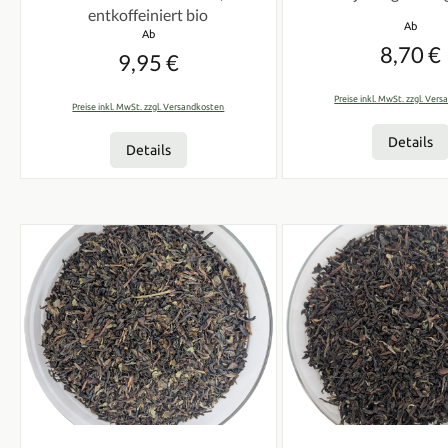
entkoffeiniert bio
Regulärer
Ab
Regulärer Preis:
Ab
8,70 €
9,95 €
Preise inkl. MwSt. zzgl. Ver
Preise inkl. MwSt. zzgl. Versandkosten
Details
Details