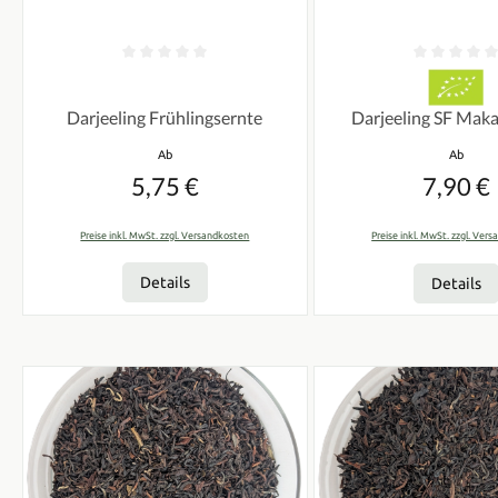
Durchschnittliche Bewertung von 0 von 5 Sternen
Durchschnittliche Bew
Darjeeling Frühlingsernte
Darjeeling
Regulärer Preis:
Regulärer
Ab
Ab
5,75 €
7,90 €
Preise inkl. MwSt. zzgl. Versandkosten
Preise inkl. MwSt. zzgl. Ver
Details
Details