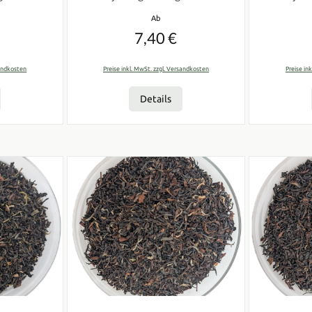
 Preis:
Regulärer Preis:
Ab
7,40 €
sandkosten
Preise inkl. MwSt. zzgl. Versandkosten
Preise in
Details