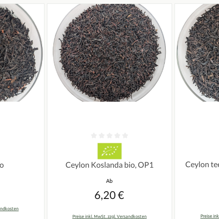
ertung von 0 von 5 Sternen
Durchschnittliche Bewertung von 0 von 5 Sterne
Durchschnit
Ceylon te
io
Ceylon Koslanda bio, OP1
Regulärer Preis:
Ab
er Preis:
6,20 €
sandkosten
Preise in
Preise inkl. MwSt. zzgl. Versandkosten