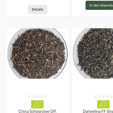
In den Warenk
Details
Durchschnittliche Bewertung von 0 von 5 Sternen
Durchschnittliche Bew
China Schwarztee OP,
Darjeeling FF Sing