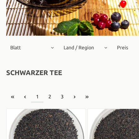
Blatt
Land / Region
Preis
SCHWARZER TEE
Seite
Seite
Seite
1
2
3