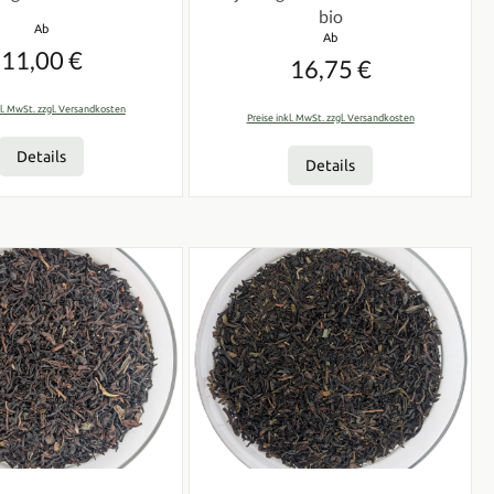
bio
Regulärer Preis:
Ab
Regulärer Preis:
Ab
11,00 €
16,75 €
kl. MwSt. zzgl. Versandkosten
Preise inkl. MwSt. zzgl. Versandkosten
Details
Details