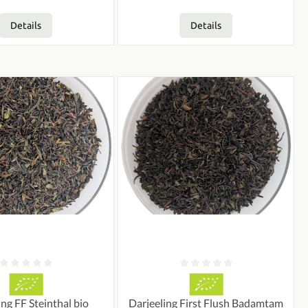
Details
Details
n
tliche Bewertung von 0 von 5 Sternen
Durchschnittliche Bewertung von 0 vo
ing FF Steinthal bio
Darjeeling First Flush Badamtam