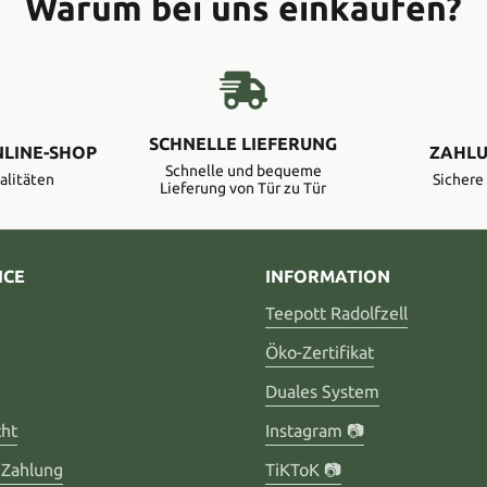
Warum bei uns einkaufen?
SCHNELLE LIEFERUNG
NLINE-SHOP
ZAHLU
Schnelle und bequeme
alitäten
Sicher
Lieferung von Tür zu Tür
ICE
INFORMATION
Teepott Radolfzell
Öko-Zertifikat
Duales System
cht
Instagram 📷
 Zahlung
TiKToK 📷