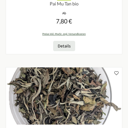
Pai Mu Tan bio
Regulärer Preis:
Ab
7,80 €
Preise inkl. MwSt. zzgl. Versandkosten
Details