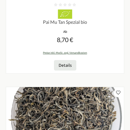
Durchschnittliche Bewertung von 0 von 5 Sternen
Pai Mu Tan Spezial bio
Regulärer Preis:
Ab
8,70 €
Preise inkl. MwSt. zzgl. Versandkosten
Details