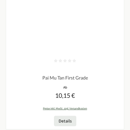
Durchschnittliche Bewertung von 0 von 5 Sternen
Pai Mu Tan First Grade
Regulärer Preis:
Ab
10,15 €
Preise inkl. MwSt. zzgl. Versandkosten
Details