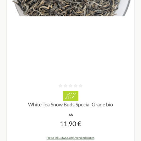
Durchschnittliche Bewertung von 0 von 5 Sternen
White Tea Snow Buds Special Grade bio
Regulärer Preis:
Ab
11,90 €
Preise inkl. MwSt. zzgl. Versandkosten