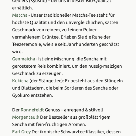
Gebiets (Kyushu) – bei uns in bester Bio-Qualität
erhältlich.
Matcha
- Unser traditioneller Matcha-Tee steht für
höchste Qualität und den unvergleichlichen, satten
Geschmack von reinem, zu feinem Pulver
vermahlenem Grüntee. Erleben Sie die Ruhe der
Teezeremonie, wie sie seit Jahrhunderten geschätzt
wird.
Genmaicha
- Ist eine Mischung, die Sencha mit
geröstetem Reis kombiniert, um den nussig-malzigen
Geschmack zu erzeugen.
Kukicha
(der Stängeltee): Er besteht aus den Stängeln
und Blattadern, die beim Sortieren des Sencha oder
Gyokuro entstehen.
Der
Ronnefeldt
Genuss – anregend & stilvoll
Morgentau®
Der Bestseller aus großblättrigem
Sencha mit fein-fruchtigen Aromen.
Earl Grey
Der ikonische Schwarztee-Klassiker, dessen