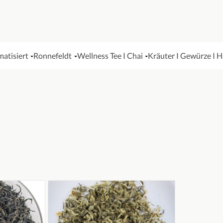
matisiert
Ronnefeldt
Wellness Tee I Chai
Kräuter I Gewürze I 