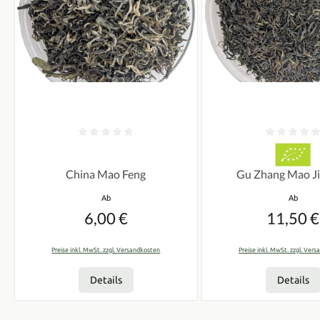
Durchschnittliche Bewertung von 0 von 5 Sternen
Durchschnittliche Bew
China Mao Feng
Gu Zhang Mao Ji
Regulärer Preis:
Regulärer
Ab
Ab
6,00 €
11,50 €
Preise inkl. MwSt. zzgl. Versandkosten
Preise inkl. MwSt. zzgl. Ver
Details
Details