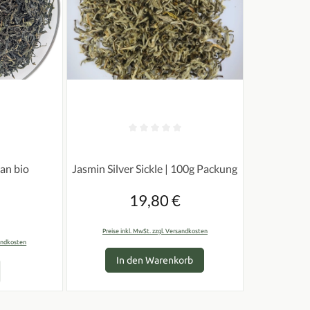
ertung von 0 von 5 Sternen
Durchschnittliche Bewertung von 0 von 5 Sterne
Jasmin Silver Sickle | 100g Packung
an bio
 Preis:
19,80 €
Regulärer Preis:
Preise inkl. MwSt. zzgl. Versandkosten
sandkosten
In den Warenkorb