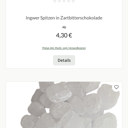
Durchschnittliche Bewertung von 0 von 5 Sternen
Ingwer Spitzen in Zartbitterschokolade
Regulärer Preis:
Ab
4,30 €
Preise inkl. MwSt. zzgl. Versandkosten
Details