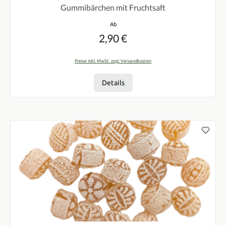
Gummibärchen mit Fruchtsaft
Regulärer Preis:
Ab
2,90 €
Preise inkl. MwSt. zzgl. Versandkosten
Details