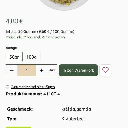
4,80 €
Regulärer Preis:
Inhalt: 50 Gramm
(9,60 € / 100 Gramm)
Preise inkl. MwSt. zzgl. Versandkosten
auswählen
Menge
50gr
100g
Produkt Anzahl: Gib den gewünschten Wert ein oder benutze die Sch
In den Warenkorb
Stück
Zum Merkzettel hinzufügen
Produktnummer:
41107.4
Geschmack:
kräftig
, samtig
Typ:
Kräutertee