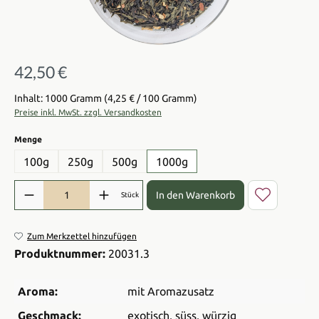
42,50 €
Regulärer Preis:
Inhalt: 1000 Gramm
(4,25 € / 100 Gramm)
Preise inkl. MwSt. zzgl. Versandkosten
auswählen
Menge
100g
250g
500g
1000g
Produkt Anzahl: Gib den gewünschten Wert ein oder benutze die Sch
In den Warenkorb
Stück
Zum Merkzettel hinzufügen
Produktnummer:
20031.3
Aroma:
mit Aromazusatz
Geschmack:
exotisch
, süss
, würzig