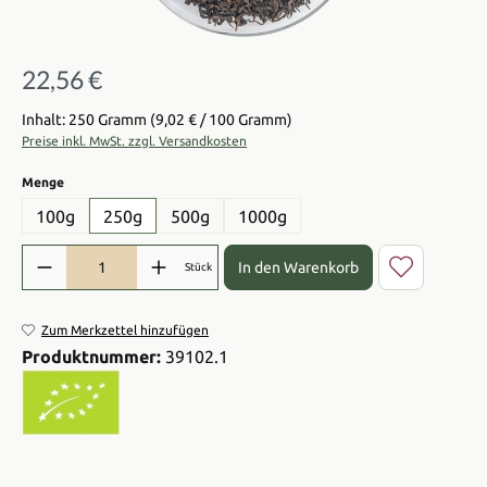
22,56 €
Regulärer Preis:
Inhalt: 250 Gramm
(9,02 € / 100 Gramm)
Preise inkl. MwSt. zzgl. Versandkosten
auswählen
Menge
100g
250g
500g
1000g
Produkt Anzahl: Gib den gewünschten Wert ein oder benutze die Sch
In den Warenkorb
Stück
Zum Merkzettel hinzufügen
Produktnummer:
39102.1