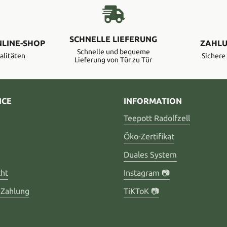
SCHNELLE LIEFERUNG
NLINE-SHOP
ZAHLU
Schnelle und bequeme
alitäten
Sicher
Lieferung von Tür zu Tür
ICE
INFORMATION
Teepott Radolfzell
Öko-Zertifikat
Duales System
cht
Instagram 📷
 Zahlung
TiKToK 📷