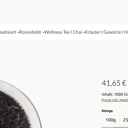
matisiert
Ronnefeldt
Wellness Tee I Chai
Kräuter I Gewürze I 
41,65 €
Regulärer Pre
Inhalt: 1000 
Preise inkl. MwS
auswähl
Menge
100g
2