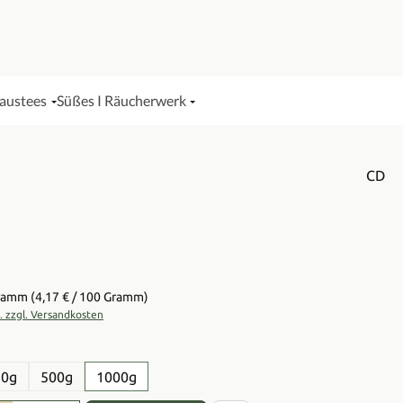
Haustees
Süßes I Räucherwerk
CD
is:
Gramm
(4,17 € / 100 Gramm)
t. zzgl. Versandkosten
en
50g
500g
1000g