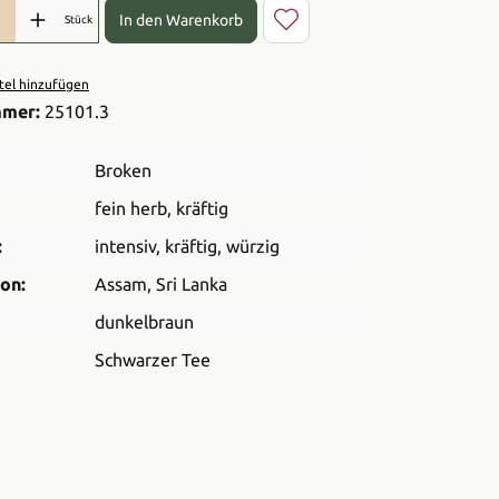
l: Gib den gewünschten Wert ein oder benutze die Schaltflächen 
In den Warenkorb
Stück
el hinzufügen
mmer:
25101.3
Broken
fein herb
, kräftig
:
intensiv
, kräftig
, würzig
on:
Assam
, Sri Lanka
dunkelbraun
Schwarzer Tee