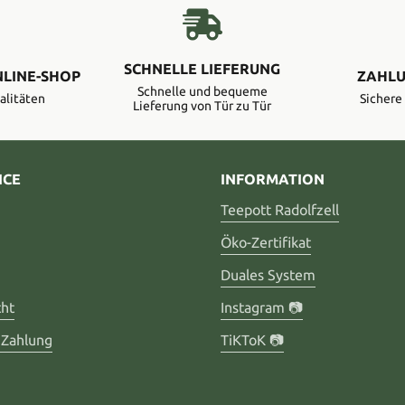
SCHNELLE LIEFERUNG
NLINE-SHOP
ZAHLU
Schnelle und bequeme
alitäten
Sicher
Lieferung von Tür zu Tür
ICE
INFORMATION
Teepott Radolfzell
Öko-Zertifikat
Duales System
cht
Instagram 📷
 Zahlung
TiKToK 📷