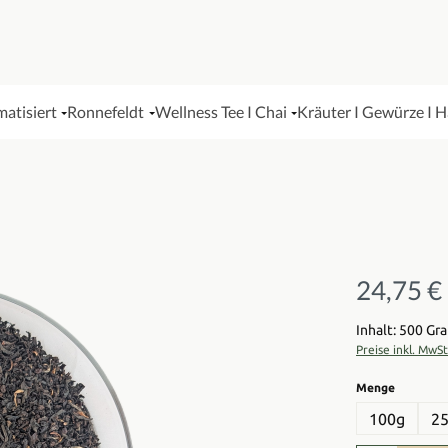
matisiert
Ronnefeldt
Wellness Tee I Chai
Kräuter I Gewürze I 
24,75 €
Regulärer Pre
Inhalt: 500 G
Preise inkl. MwS
auswähl
Menge
100g
2