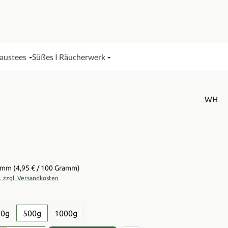
Haustees
Süßes I Räucherwerk
WH
is:
ramm
(4,95 € / 100 Gramm)
t. zzgl. Versandkosten
en
50g
500g
1000g