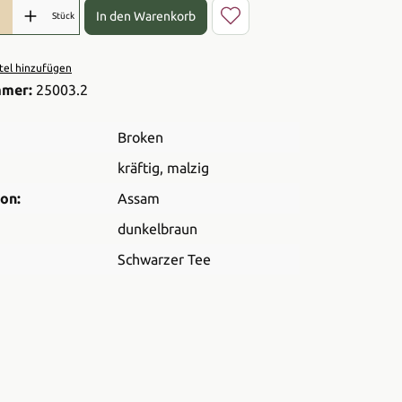
l: Gib den gewünschten Wert ein oder benutze die Schaltflächen 
In den Warenkorb
Stück
el hinzufügen
mmer:
25003.2
Broken
kräftig
, malzig
on:
Assam
dunkelbraun
Schwarzer Tee