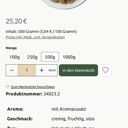
25,20 €
Regulärer Preis:
Inhalt: 500 Gramm
(5,04 € / 100 Gramm)
Preise inkl. MwSt. zzgl. Versandkosten
auswählen
Menge
100g
250g
500g
1000g
Produkt Anzahl: Gib den gewünschten Wert ein oder benutze die Sch
In den Warenkorb
Stück
Zum Merkzettel hinzufügen
Produktnummer:
34023.2
Aroma:
mit Aromazusatz
Geschmack:
cremig
, fruchtig
, süss