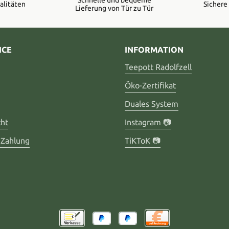
Schnelle und bequeme
alitäten
Sicher
Lieferung von Tür zu Tür
ICE
INFORMATION
Teepott Radolfzell
Öko-Zertifikat
Duales System
cht
Instagram 📷
 Zahlung
TiKToK 📷