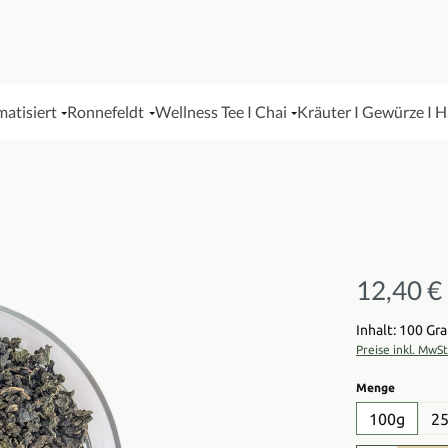
matisiert
Ronnefeldt
Wellness Tee I Chai
Kräuter I Gewürze I 
12,40 €
Regulärer Pre
Inhalt: 100 G
Preise inkl. MwS
auswähl
Menge
100g
2