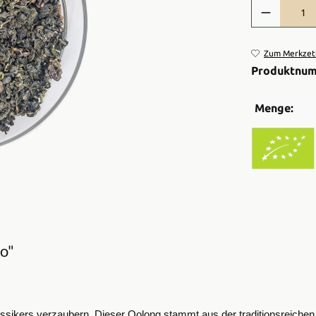
Produkt Anzah
Zum Merkzett
Produktnu
Menge:
o"
Klassikers verzaubern. Dieser Oolong stammt aus der traditionsreichen