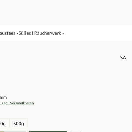
Haustees
Süßes I Räucherwerk
SA
is:
ramm
t. zzgl. Versandkosten
en
50g
500g