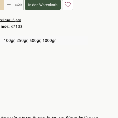
l: Gib den gewünschten Wert ein oder benutze die Schaltflächen 
In den Warenkorb
Stück
el hinzufügen
mmer:
37103
100gr
, 250gr
, 500gr
, 1000gr
 Region Anxi in der Provinz Fujian, der Wiege der Oolong-