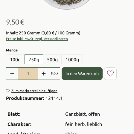
9,50 €
Regulärer Preis:
Inhalt: 250 Gramm
(3,80 € / 100 Gramm)
Preise inkl. MwSt. zzgl. Versandkosten
auswählen
Menge
100g
250g
500g
1000g
Produkt Anzahl: Gib den gewünschten Wert ein oder benutze die Sch
In den Warenkorb
Stück
Zum Merkzettel hinzufügen
Produktnummer:
12114.1
Blatt:
Ganzblatt
, offen
Charakter:
fein herb
, lieblich