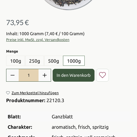
73,95 €
Regulärer Preis:
Inhalt: 1000 Gramm
(7,40 € / 100 Gramm)
Preise inkl. MwSt. zzgl. Versandkosten
auswählen
Menge
100g
250g
500g
1000g
Produkt Anzahl: Gib den gewünschten Wert ein oder benutze die Sch
In den Warenkorb
Zum Merkzettel hinzufügen
Produktnummer:
22120.3
Blatt:
Ganzblatt
Charakter:
aromatisch
, frisch
, spritzig