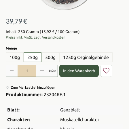
39,79 €
Regulärer Preis:
Inhalt: 250 Gramm
(15,92 € / 100 Gramm)
Preise inkl. MwSt. zzgl. Versandkosten
auswählen
Menge
100g
250g
500g
1250g Orginalgebinde
Produkt Anzahl: Gib den gewünschten Wert ein oder benutze die Sch
In den Warenkorb
Stück
Zum Merkzettel hinzufügen
Produktnummer:
23204RF.1
Blatt:
Ganzblatt
Charakter:
Muskatellcharakter