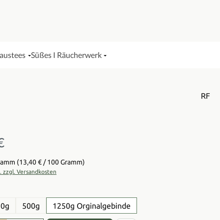
Haustees
Süßes I Räucherwerk
RF
€
is:
Gramm
(13,40 € / 100 Gramm)
t. zzgl. Versandkosten
en
50g
500g
1250g Orginalgebinde