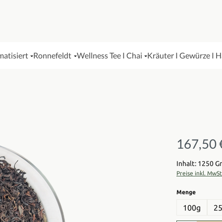
matisiert
Ronnefeldt
Wellness Tee I Chai
Kräuter I Gewürze I 
167,50 
Regulärer Pre
Inhalt: 1250 
Preise inkl. MwS
auswähl
Menge
100g
2