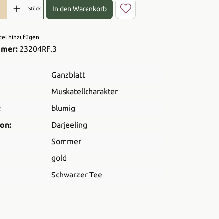
l: Gib den gewünschten Wert ein oder benutze die Schaltflächen 
In den Warenkorb
Stück
el hinzufügen
mmer:
23204RF.3
Ganzblatt
Muskatellcharakter
:
blumig
on:
Darjeeling
Sommer
gold
Schwarzer Tee