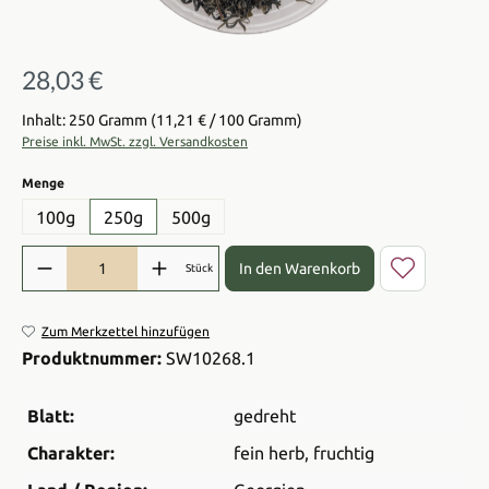
28,03 €
Regulärer Preis:
Inhalt: 250 Gramm
(11,21 € / 100 Gramm)
Preise inkl. MwSt. zzgl. Versandkosten
auswählen
Menge
100g
250g
500g
Produkt Anzahl: Gib den gewünschten Wert ein oder benutze die Sch
In den Warenkorb
Stück
Zum Merkzettel hinzufügen
Produktnummer:
SW10268.1
Blatt:
gedreht
Charakter:
fein herb
, fruchtig