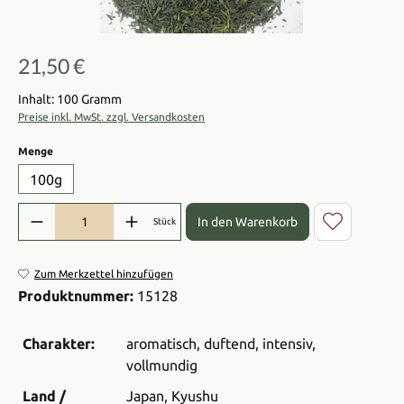
21,50 €
Regulärer Preis:
Inhalt: 100 Gramm
Preise inkl. MwSt. zzgl. Versandkosten
auswählen
Menge
100g
Produkt Anzahl: Gib den gewünschten Wert ein oder benutze die Sch
In den Warenkorb
Stück
Zum Merkzettel hinzufügen
Produktnummer:
15128
Charakter:
aromatisch
, duftend
, intensiv
,
vollmundig
Land /
Japan
, Kyushu