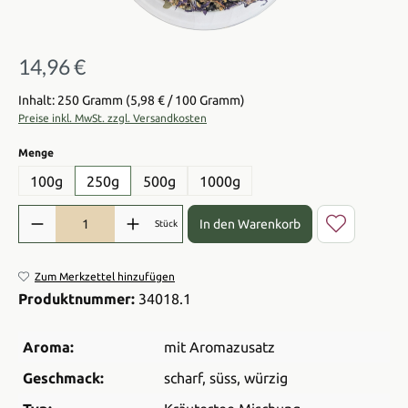
14,96 €
Regulärer Preis:
Inhalt: 250 Gramm
(5,98 € / 100 Gramm)
Preise inkl. MwSt. zzgl. Versandkosten
auswählen
Menge
100g
250g
500g
1000g
Produkt Anzahl: Gib den gewünschten Wert ein oder benutze die Sch
In den Warenkorb
Stück
Zum Merkzettel hinzufügen
Produktnummer:
34018.1
Aroma:
mit Aromazusatz
Geschmack:
scharf
, süss
, würzig