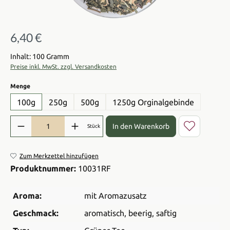
6,40 €
Regulärer Preis:
Inhalt: 100 Gramm
Preise inkl. MwSt. zzgl. Versandkosten
auswählen
Menge
100g
250g
500g
1250g Orginalgebinde
Produkt Anzahl: Gib den gewünschten Wert ein oder benutze die Sch
In den Warenkorb
Stück
Zum Merkzettel hinzufügen
Produktnummer:
10031RF
Aroma:
mit Aromazusatz
Geschmack:
aromatisch
, beerig
, saftig