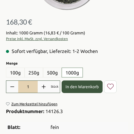
168,30 €
Regulärer Preis:
Inhalt: 1000 Gramm
(16,83 € / 100 Gramm)
Preise inkl. MwSt. zzgl. Versandkosten
Sofort verfügbar, Lieferzeit: 1-2 Wochen
auswählen
Menge
100g
250g
500g
1000g
Produkt Anzahl: Gib den gewünschten Wert ein oder benutze die Sch
In den Warenkorb
Stück
Zum Merkzettel hinzufügen
Produktnummer:
14126.3
Blatt:
fein