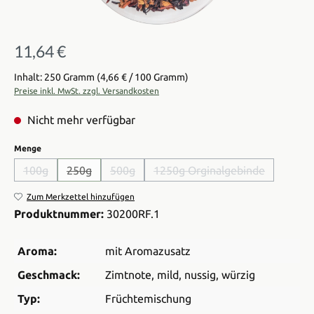
11,64 €
Regulärer Preis:
Inhalt: 250 Gramm
(4,66 € / 100 Gramm)
Preise inkl. MwSt. zzgl. Versandkosten
Nicht mehr verfügbar
auswählen
Menge
100g
250g
500g
1250g Orginalgebinde
(Diese Option ist zurzeit nicht verfügbar.)
(Diese Option ist zurzeit nicht verfügbar.)
(Diese Option ist zurzeit nicht verfügbar.)
(Diese Option ist zurzeit ni
Zum Merkzettel hinzufügen
Produktnummer:
30200RF.1
Aroma:
mit Aromazusatz
Geschmack:
Zimtnote
, mild
, nussig
, würzig
Typ:
Früchtemischung