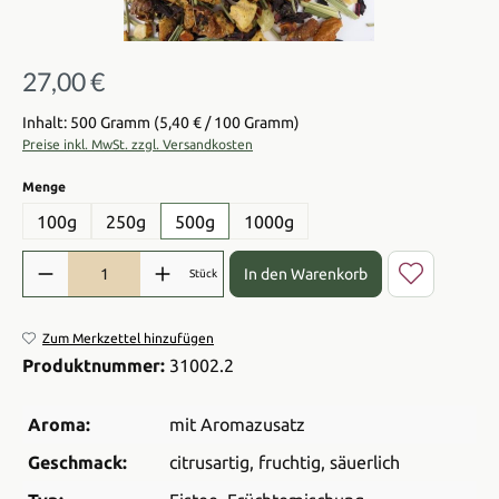
27,00 €
Regulärer Preis:
Inhalt: 500 Gramm
(5,40 € / 100 Gramm)
Preise inkl. MwSt. zzgl. Versandkosten
auswählen
Menge
100g
250g
500g
1000g
Produkt Anzahl: Gib den gewünschten Wert ein oder benutze die Sch
In den Warenkorb
Stück
Zum Merkzettel hinzufügen
Produktnummer:
31002.2
Aroma:
mit Aromazusatz
Geschmack:
citrusartig
, fruchtig
, säuerlich