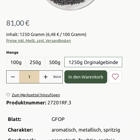
81,00 €
Regulärer Preis:
Inhalt: 1250 Gramm
(6,48 € / 100 Gramm)
Preise inkl. MwSt. zzgl. Versandkosten
auswählen
Menge
100g
250g
500g
1250g Orginalgebinde
Produkt Anzahl: Gib den gewünschten Wert ein oder benutze die Sch
In den Warenkorb
Stück
Zum Merkzettel hinzufügen
Produktnummer:
27201RF.3
Blatt:
GFOP
Charakter:
aromatisch
, metallisch
, spritzig