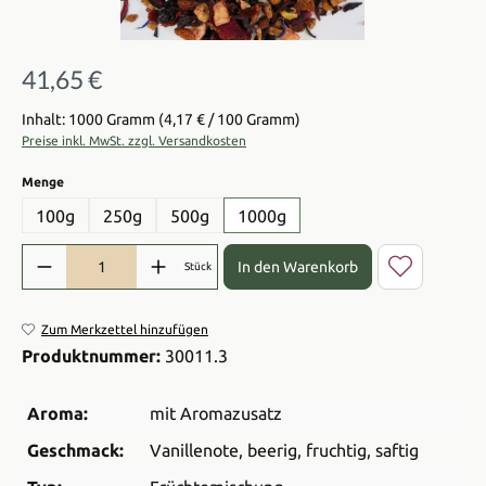
41,65 €
Regulärer Preis:
Inhalt: 1000 Gramm
(4,17 € / 100 Gramm)
Preise inkl. MwSt. zzgl. Versandkosten
auswählen
Menge
100g
250g
500g
1000g
Produkt Anzahl: Gib den gewünschten Wert ein oder benutze die Sch
In den Warenkorb
Stück
Zum Merkzettel hinzufügen
Produktnummer:
30011.3
Aroma:
mit Aromazusatz
Geschmack:
Vanillenote
, beerig
, fruchtig
, saftig