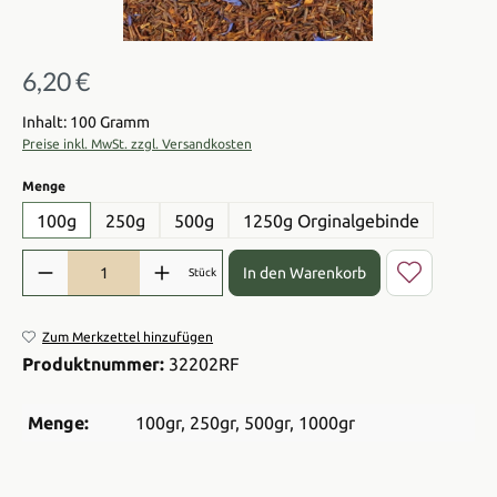
6,20 €
Regulärer Preis:
Inhalt: 100 Gramm
Preise inkl. MwSt. zzgl. Versandkosten
auswählen
Menge
100g
250g
500g
1250g Orginalgebinde
Produkt Anzahl: Gib den gewünschten Wert ein oder benutze die Sch
In den Warenkorb
Stück
Zum Merkzettel hinzufügen
Produktnummer:
32202RF
Menge:
100gr
, 250gr
, 500gr
, 1000gr