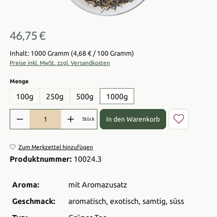
46,75 €
Regulärer Preis:
Inhalt: 1000 Gramm
(4,68 € / 100 Gramm)
Preise inkl. MwSt. zzgl. Versandkosten
auswählen
Menge
100g
250g
500g
1000g
Produkt Anzahl: Gib den gewünschten Wert ein oder benutze die Sch
In den Warenkorb
Stück
Zum Merkzettel hinzufügen
Produktnummer:
10024.3
Aroma:
mit Aromazusatz
Geschmack:
aromatisch
, exotisch
, samtig
, süss