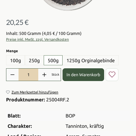
20,25 €
Regulärer Preis:
Inhalt: 500 Gramm
(4,05 € / 100 Gramm)
Preise inkl. MwSt. zzgl. Versandkosten
auswählen
Menge
100g
250g
500g
1250g Orginalgebinde
Produkt Anzahl: Gib den gewünschten Wert ein oder benutze die Sch
In den Warenkorb
Stück
Zum Merkzettel hinzufügen
Produktnummer:
25004RF.2
Blatt:
BOP
Charakter:
Tanninton
, kräftig