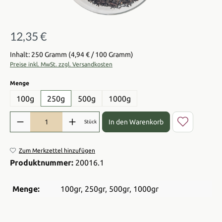
12,35 €
Regulärer Preis:
Inhalt: 250 Gramm
(4,94 € / 100 Gramm)
Preise inkl. MwSt. zzgl. Versandkosten
auswählen
Menge
100g
250g
500g
1000g
Produkt Anzahl: Gib den gewünschten Wert ein oder benutze die Sch
In den Warenkorb
Stück
Zum Merkzettel hinzufügen
Produktnummer:
20016.1
Menge:
100gr
, 250gr
, 500gr
, 1000gr