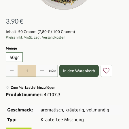
3,90 €
Regulärer Preis:
Inhalt: 50 Gramm
(7,80 € / 100 Gramm)
Preise inkl. MwSt. zzgl. Versandkosten
auswählen
Menge
50gr
Produkt Anzahl: Gib den gewünschten Wert ein oder benutze die Sch
In den Warenkorb
Stück
Zum Merkzettel hinzufügen
Produktnummer:
42107.3
Geschmack:
aromatisch
, kräuterig
, vollmundig
Typ:
Kräutertee Mischung