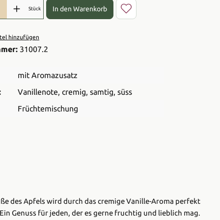
l: Gib den gewünschten Wert ein oder benutze die Schaltflächen 
In den Warenkorb
Stück
el hinzufügen
mmer:
31007.2
mit Aromazusatz
:
Vanillenote
, cremig
, samtig
, süss
Früchtemischung
 Süße des Apfels wird durch das cremige Vanille-Aroma perfekt
Ein Genuss für jeden, der es gerne fruchtig und lieblich mag.