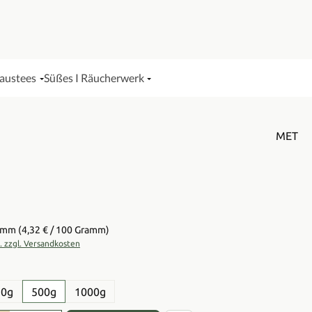
Haustees
Süßes I Räucherwerk
MET
is:
ramm
(4,32 € / 100 Gramm)
t. zzgl. Versandkosten
en
50g
500g
1000g