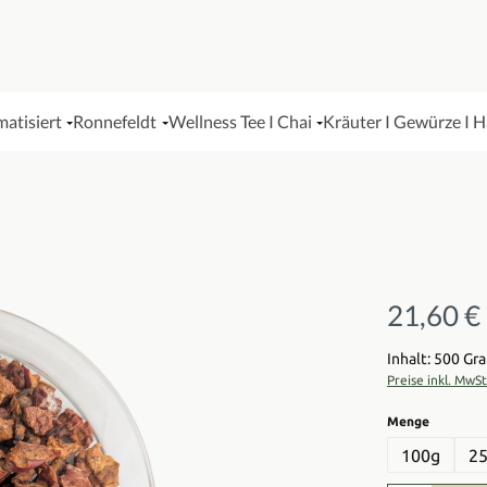
matisiert
Ronnefeldt
Wellness Tee I Chai
Kräuter I Gewürze I 
21,60 €
Regulärer Pre
Inhalt: 500 G
Preise inkl. MwS
auswähl
Menge
100g
2