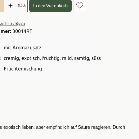
l: Gib den gewünschten Wert ein oder benutze die Schaltflächen 
In den Warenkorb
Stück
el hinzufügen
mmer:
30014RF
mit Aromazusatz
:
cremig
, exotisch
, fruchtig
, mild
, samtig
, süss
Früchtemischung
es exotisch lieben, aber empfindlich auf Säure reagieren. Durch