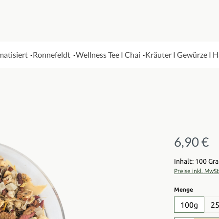
matisiert
Ronnefeldt
Wellness Tee I Chai
Kräuter I Gewürze I 
6,90 €
Regulärer Pre
Inhalt: 100 G
Preise inkl. MwS
auswähl
Menge
100g
2