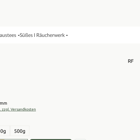
Haustees
Süßes I Räucherwerk
RF
is:
ramm
t. zzgl. Versandkosten
en
50g
500g