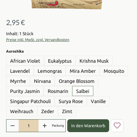
2,95 €
Regulärer Preis:
Inhalt: 1 Stück
Preise inkl. MwSt. zzgl. Versandkosten
auswählen
Auroshika
African Violet
Eukalyptus
Krishna Musk
Lavendel
Lemongras
Mira Amber
Mosquito
Myrrhe
Nirvana
Orange Blossom
Purity Jasmin
Rosmarin
Salbei
Singapur Patchouli
Surya Rose
Vanille
Weihrauch
Zeder
Zimt
Produkt Anzahl: Gib den gewünschten Wert ein oder benutze die Sch
In den Warenkorb
Packung